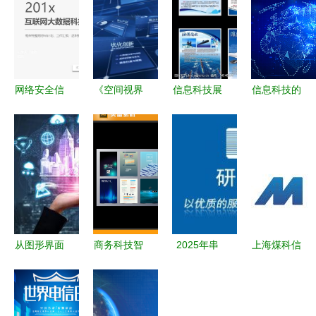
网络安全信
《空间视界
信息科技展
信息科技的
息科技数据
AE模板“AI
板图片素材
未来图景
云服务ppt
格子&闪烁
设计指南
科技感图片
模板
迭代”特性
科技与艺术
的震撼与启
与技术叙
的完美融合
示
事》
从图形界面
商务科技智
2025年串
上海煤科信
到智能生活
慧信息企业
口工控机供
息科技 引
信息科技如
产品画册封
应商全面指
领煤矿智能
何重塑现代
面海报-版
南 深度解
化转型的创