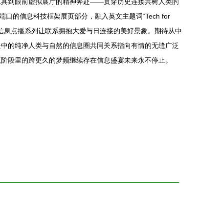
工具到眼前虚拟展厅的精神奔赴——贯穿历史连接共树人类的
信息科技框架展页部分，融入英文主题词“Tech for
环境与前进步行动态信息点播系列让联系拥抱大爱与日连接的美好景象。期待从中
长中的纯净人类与自然的信息圈共同关系指向有情的无缝广泛
赢阶段里的跨更久的梦频继续存在信息盛宴未来永不停止。