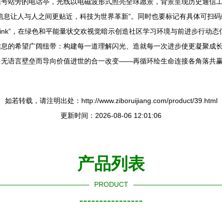
信号站旁的电话亭，光线以电磁波形式照亮全球愿景，背景呈现历史通信
息让人与人之间更贴近，科技为世界革新”。同时也要标记有具体可扫码端口的
st Glow in Every Link”，在绿色和平能量状交欢视觉暗示创造社区学习
信息的希望广阔纽带：构建每一道理解闪光、造就每一次进步使更凝聚成
，无语言壁垒而导向价值进世的合一改变——再循环绘生命连接各角落共
如若转载，请注明出处：http://www.ziboruijiang.com/product/39.html
更新时间：2026-08-06 12:01:06
产品列表
PRODUCT
----------------