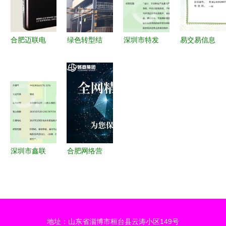
方案——聚
现金划算吧
合肥迈联电
绿色转型结
深圳市特发
易交易信息
子信息科技
硕果 长虹
信息光网科
科技荣膺国
三星
网络科技获
技股份有限
家“双软”认
Anymove
评国家级绿
公司光讯分
证，引领行
SH-T100
色工厂，引
公司 光通
业技术创新
60G移动硬
领信息科技
信领域的信
与规范发展
盘 可靠存
产业可持续
息科技先锋
储解决方案
发展
深圳市鑫联
合肥网络营
宇通讯科技
销公司哪家
专注信息科
好？——以
技，铸就通
安徽荟商信
信未来
息科技为例
地址：山东省淄博市桓台县云涛小区149号