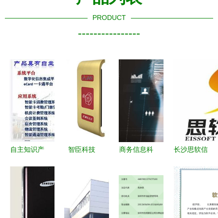
PRODUCT
----------------
自主知识产
智臣科技
商务信息科
长沙思软信
权的多元应
产品信息
技展望 数
息科技
用 从校园
智影像绘制
到移动支付
未来蓝图
的完整解决